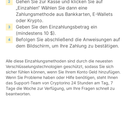
Gehen Sie zur Kasse und klicken Sie auf
„Einzahlen“ Wählen Sie dann eine
Zahlungsmethode aus Bankkarten, E-Wallets
oder Krypto.
Geben Sie den Einzahlungsbetrag ein
(mindestens 10 $).
Befolgen Sie abschließend die Anweisungen auf
dem Bildschirm, um Ihre Zahlung zu bestätigen.
Alle diese Einzahlungsmethoden sind durch die neuesten
Verschlüsselungstechnologien geschützt, sodass Sie sich
sicher fühlen können, wenn Sie Ihrem Konto Geld hinzufügen.
Wenn Sie Probleme haben oder Hilfe benötigen, steht Ihnen
das Support-Team von Cryptorino 24 Stunden am Tag, 7
Tage die Woche zur Verfügung, um Ihre Fragen schnell zu
beantworten.