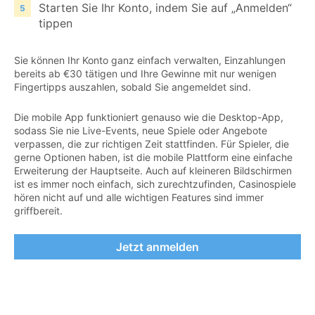
Starten Sie Ihr Konto, indem Sie auf „Anmelden“
tippen
Sie können Ihr Konto ganz einfach verwalten, Einzahlungen
bereits ab €30 tätigen und Ihre Gewinne mit nur wenigen
Fingertipps auszahlen, sobald Sie angemeldet sind.
Die mobile App funktioniert genauso wie die Desktop-App,
sodass Sie nie Live-Events, neue Spiele oder Angebote
verpassen, die zur richtigen Zeit stattfinden. Für Spieler, die
gerne Optionen haben, ist die mobile Plattform eine einfache
Erweiterung der Hauptseite. Auch auf kleineren Bildschirmen
ist es immer noch einfach, sich zurechtzufinden, Casinospiele
hören nicht auf und alle wichtigen Features sind immer
griffbereit.
Jetzt anmelden