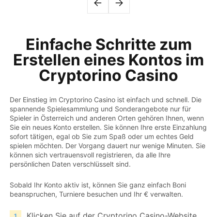
Einfache Schritte zum
Erstellen eines Kontos im
Cryptorino Casino
Der Einstieg im Cryptorino Casino ist einfach und schnell. Die
spannende Spielesammlung und Sonderangebote nur für
Spieler in Österreich und anderen Orten gehören Ihnen, wenn
Sie ein neues Konto erstellen. Sie können Ihre erste Einzahlung
sofort tätigen, egal ob Sie zum Spaß oder um echtes Geld
spielen möchten. Der Vorgang dauert nur wenige Minuten. Sie
können sich vertrauensvoll registrieren, da alle Ihre
persönlichen Daten verschlüsselt sind.
Sobald Ihr Konto aktiv ist, können Sie ganz einfach Boni
beanspruchen, Turniere besuchen und Ihr € verwalten.
Klicken Sie auf der Cryptorino Casino-Website