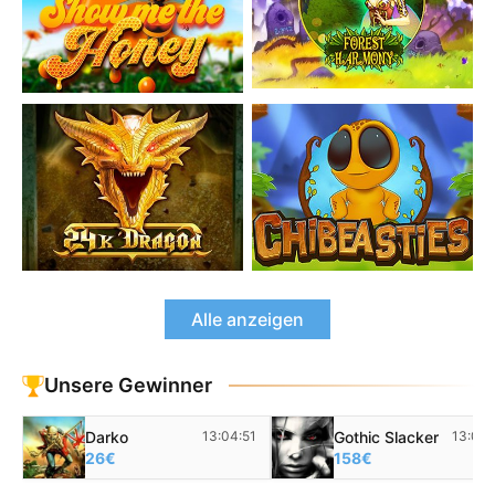
Alle anzeigen
Unsere Gewinner
Darko
13:04:51
Gothic Slacker
13:04:
26€
158€