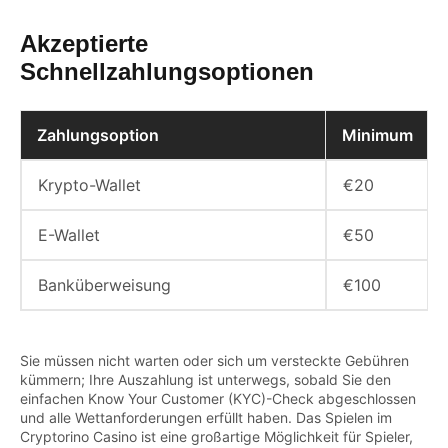
Akzeptierte
Schnellzahlungsoptionen
Zahlungsoption
Minimum
Krypto-Wallet
€20
E-Wallet
€50
Banküberweisung
€100
Sie müssen nicht warten oder sich um versteckte Gebühren
kümmern; Ihre Auszahlung ist unterwegs, sobald Sie den
einfachen Know Your Customer (KYC)-Check abgeschlossen
und alle Wettanforderungen erfüllt haben. Das Spielen im
Cryptorino Casino ist eine großartige Möglichkeit für Spieler,