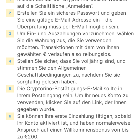
auf die Schaltfläche „Anmelden“.
Erstellen Sie ein sicheres Passwort und geben
Sie eine gültige E-Mail-Adresse ein – die
Überprüfung muss per E-Mail möglich sein.
Um Ein- und Auszahlungen vorzunehmen, wählen
Sie die Währung aus, die Sie verwenden
möchten. Transaktionen mit dem von Ihnen
gewählten € verlaufen also reibungslos.
Stellen Sie sicher, dass Sie volljährig sind, und
stimmen Sie den Allgemeinen
Geschäftsbedingungen zu, nachdem Sie sie
sorgfältig gelesen haben.
Die Cryptorino-Bestätigungs-E-Mail sollte in
Ihrem Posteingang sein. Um Ihr neues Konto zu
verwenden, klicken Sie auf den Link, der Ihnen
gegeben wurde.
Sie können Ihre erste Einzahlung tätigen, sobald
Ihr Konto aktiviert ist, und haben normalerweise
Anspruch auf einen Willkommensbonus von bis
zu €200.