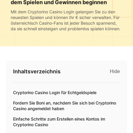
dem Spielen und Gewinnen beginnen
Mit dem Cryptorino Casino Login gelangen Sie zu den
neuesten Spielen und können Ihr € sicher verwalten. Für
österreichisch Casino-Fans ist jeder Besuch spannend,
da sie schnell einsteigen und problemlos spielen können.
Inhaltsverzeichnis
Hide
Cryptorino Casino Login für Echtgeldspiele
Fordern Sie Boni an, nachdem Sie sich bei Cryptorino
Casino angemeldet haben
Einfache Schritte zum Erstellen eines Kontos im
Cryptorino Casino