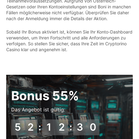
Teilnahmevoraussetzungen. Aufgrund von Österreich-
Gesetzen oder Ihren Kontoeinstellungen sind Boni in manchen
Fällen möglicherweise nicht verfügbar. Überprüfen Sie daher
nach der Anmeldung immer die Details der Aktion.
Sobald Ihr Bonus aktiviert ist, können Sie Ihr Konto-Dashboard
verwenden, um Ihren Fortschritt und alle Anforderungen zu
verfolgen. So stellen Sie sicher, dass Ihre Zeit im Cryptorino
Casino klar und angenehm ist.
Bonus 55%
Das Angebot ist gültig:
5
2
1
2
2
8
:
: