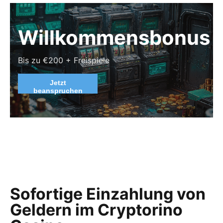
Willkommensbonus
Bis zu €200 + Freispiele
Jetzt
beanspruchen
Sofortige Einzahlung von
Geldern im Cryptorino